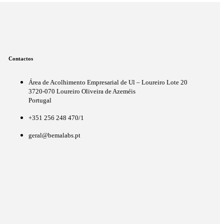
Contactos
Área de Acolhimento Empresarial de Ul – Loureiro Lote 20
3720-070 Loureiro Oliveira de Azeméis
Portugal
+351 256 248 470/1
geral@bemalabs.pt