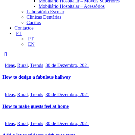
Mobiliário Hospitalar – Móveis Superiores
Mobiliário Hospitalar – Acessórios
Laboratório Escolar
Clínicas Dentárias
Cacifos
Contactos
PT
PT
EN
Ideas
,
Rural
,
Trends
30 de Dezembro, 2021
How to design a fabulous hallway
Ideas
,
Rural
,
Trends
30 de Dezembro, 2021
How to make guests feel at home
Ideas
,
Rural
,
Trends
30 de Dezembro, 2021