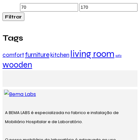
Preço
Preço
Filtrar
mínimo
máximo
Tags
living room
furniture
comfort
kitchen
sofa
wooden
A BEMA LABS é especializada no fabrico e instalação de
Mobiliário Hospitalar e de Laboratório.
O nosso mobiliário de laboratório é adequado ao uso