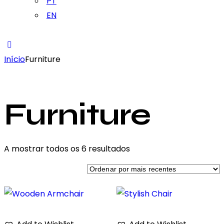
PT
EN
Início
Furniture
Furniture
Ordenado
A mostrar todos os 6 resultados
por
mais
recentes