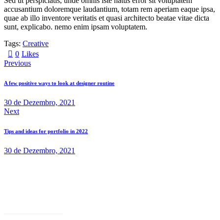
Sed ut perspiciatis, unde omnis iste natus error sit voluptatem
accusantium doloremque laudantium, totam rem aperiam eaque ipsa,
quae ab illo inventore veritatis et quasi architecto beatae vitae dicta
sunt, explicabo. nemo enim ipsam voluptatem.
Tags:
Creative
0
Likes
Navegação
Previous
de
A few positive ways to look at designer routine
artigos
30 de Dezembro, 2021
Next
Tips and ideas for portfolio in 2022
30 de Dezembro, 2021