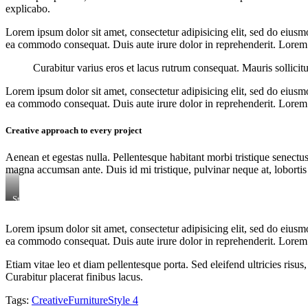
explicabo.
Lorem ipsum dolor sit amet, consectetur adipisicing elit, sed do eiusm
ea commodo consequat. Duis aute irure dolor in reprehenderit. Lorem i
Curabitur varius eros et lacus rutrum consequat. Mauris sollicit
Lorem ipsum dolor sit amet, consectetur adipisicing elit, sed do eiusm
ea commodo consequat. Duis aute irure dolor in reprehenderit. Lorem i
Creative approach to every project
Aenean et egestas nulla. Pellentesque habitant morbi tristique senectus
magna accumsan ante. Duis id mi tristique, pulvinar neque at, lobortis 
Stet
clita
kasd
Lorem ipsum dolor sit amet, consectetur adipisicing elit, sed do eiusm
gubergren,
ea commodo consequat. Duis aute irure dolor in reprehenderit. Lorem i
no
sea
sanctus
Etiam vitae leo et diam pellentesque porta. Sed eleifend ultricies ri
est
Curabitur placerat finibus lacus.
labore
et
Tags:
Creative
Furniture
Style 4
dolore.