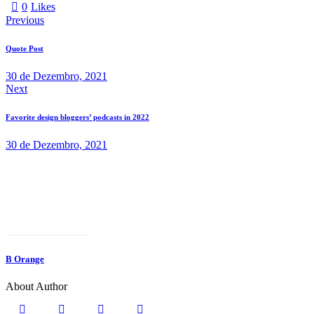
By
0
Likes
Kevin
Navegação
Previous
Smith
de
Quote Post
artigos
30 de Dezembro, 2021
Next
Favorite design bloggers’ podcasts in 2022
30 de Dezembro, 2021
B Orange
About Author