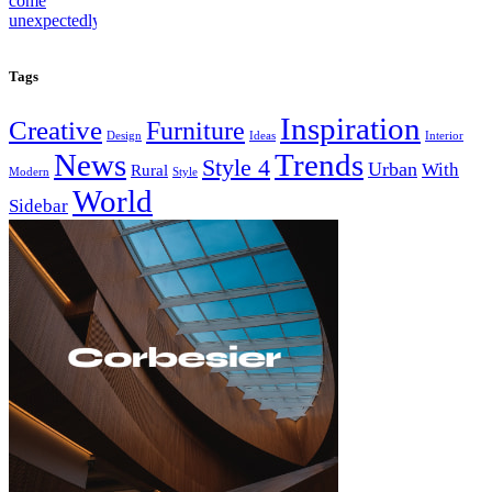
Tags
Inspiration
Creative
Furniture
Design
Ideas
Interior
News
Trends
Style 4
Urban
With
Rural
Modern
Style
World
Sidebar