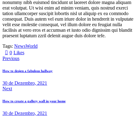
nonummy nibh euismod tincidunt ut laoreet dolore magna aliquam
erat volutpat. Ut wisi enim ad minim veniam, quis nostrud exerci
tation ullamcorper suscipit lobortis nisl ut aliquip ex ea commodo
consequat. Duis autem vel eum iriure dolor in hendrerit in vulputate
velit esse molestie consequat, vel illum dolore eu feugiat nulla
facilisis at vero eros et accumsan et iusto odio dignissim qui blandit
praesent luptatum zzril delenit augue duis dolore tefe.
Tags:
News
World
0
Likes
Previous
How to design a fabulous hallway
30 de Dezembro, 2021
Next
How to create a gallery wall in your home
30 de Dezembro, 2021