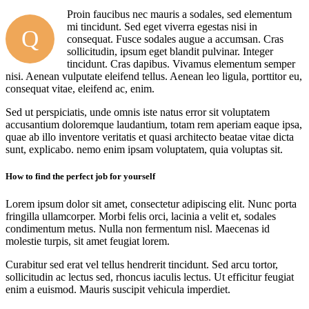
Proin faucibus nec mauris a sodales, sed elementum
mi tincidunt. Sed eget viverra egestas nisi in
Q
consequat. Fusce sodales augue a accumsan. Cras
sollicitudin, ipsum eget blandit pulvinar. Integer
tincidunt. Cras dapibus. Vivamus elementum semper
nisi. Aenean vulputate eleifend tellus. Aenean leo ligula, porttitor eu,
consequat vitae, eleifend ac, enim.
Sed ut perspiciatis, unde omnis iste natus error sit voluptatem
accusantium doloremque laudantium, totam rem aperiam eaque ipsa,
quae ab illo inventore veritatis et quasi architecto beatae vitae dicta
sunt, explicabo. nemo enim ipsam voluptatem, quia voluptas sit.
How to find the perfect job for yourself
Lorem ipsum dolor sit amet, consectetur adipiscing elit. Nunc porta
fringilla ullamcorper. Morbi felis orci, lacinia a velit et, sodales
condimentum metus. Nulla non fermentum nisl. Maecenas id
molestie turpis, sit amet feugiat lorem.
Curabitur sed erat vel tellus hendrerit tincidunt. Sed arcu tortor,
sollicitudin ac lectus sed, rhoncus iaculis lectus. Ut efficitur feugiat
enim a euismod. Mauris suscipit vehicula imperdiet.