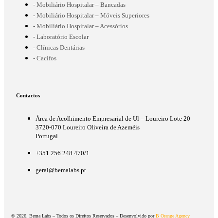
- Mobiliário Hospitalar – Bancadas
- Mobiliário Hospitalar – Móveis Superiores
- Mobiliário Hospitalar – Acessórios
- Laboratório Escolar
- Clínicas Dentárias
- Cacifos
Contactos
Área de Acolhimento Empresarial de Ul – Loureiro Lote 20
3720-070 Loureiro Oliveira de Azeméis
Portugal
+351 256 248 470/1
geral@bemalabs.pt
© 2026. Bema Labs – Todos os Direitos Reservados – Desenvolvido por
B Orange Agency