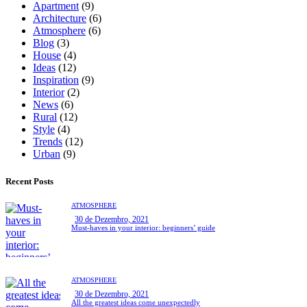
Apartment
(9)
Architecture
(6)
Atmosphere
(6)
Blog
(3)
House
(4)
Ideas
(12)
Inspiration
(9)
Interior
(2)
News
(6)
Rural
(12)
Style
(4)
Trends
(12)
Urban
(9)
Recent Posts
ATMOSPHERE
30 de Dezembro, 2021
Must-haves in your interior: beginners’ guide
ATMOSPHERE
30 de Dezembro, 2021
All the greatest ideas come unexpectedly